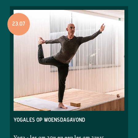
23.07
Yogales op woensdagavond
Yoga - les om 20u en een les om 21u15