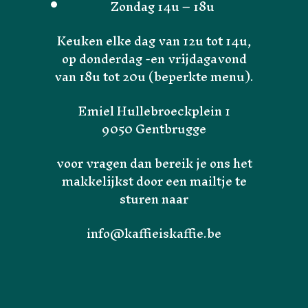
Zondag 14u – 18u
Keuken elke dag van 12u tot 14u,
op donderdag -en vrijdagavond
van 18u tot 20u (beperkte menu).
Emiel Hullebroeckplein 1
9050 Gentbrugge
voor vragen dan bereik je ons het
makkelijkst door een mailtje te
sturen naar
Home
info@kaffieiskaffie.be
Over Ons
Velo is Velo
Menu van de week