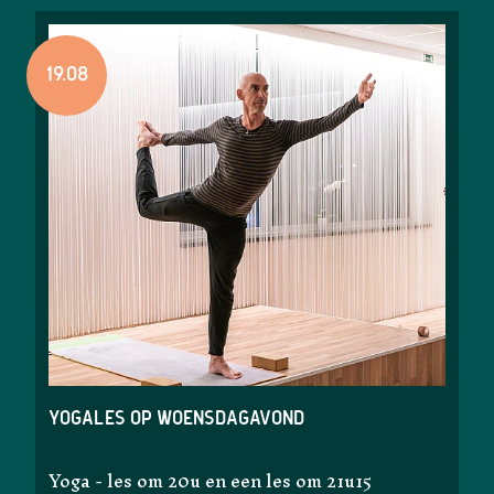
19.08
Yogales op woensdagavond
Yoga - les om 20u en een les om 21u15