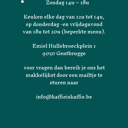
Zondag 14u – 18u
Keuken elke dag van 12u tot 14u,
op donderdag -en vrijdagavond
van 18u tot 20u (beperkte menu).
Emiel Hullebroeckplein 1
9050 Gentbrugge
voor vragen dan bereik je ons het
makkelijkst door een mailtje te
sturen naar
Home
info@kaffieiskaffie.be
Over Ons
Velo is Velo
Menu van de week