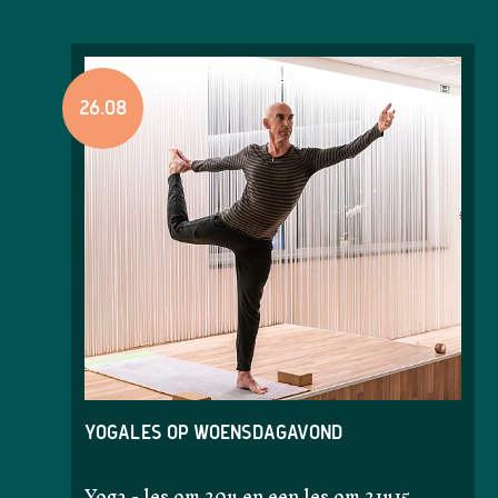
26.08
Yogales op woensdagavond
Yoga - les om 20u en een les om 21u15